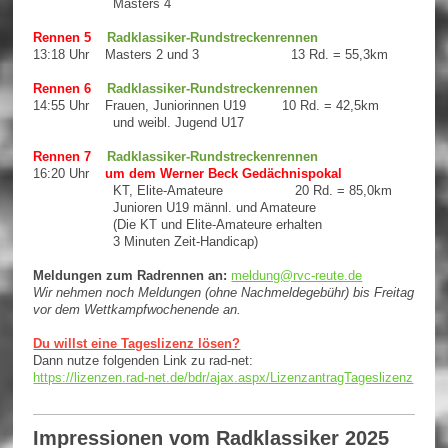
Masters 4
Rennen 5
Radklassiker-Rundstreckenrennen
13:18 Uhr
Masters 2 und 3 13 Rd. = 55,3km
Rennen 6
Radklassiker-Rundstreckenrennen
14:55 Uhr Frauen, Juniorinnen U19 10 Rd. = 42,5km
und weibl. Jugend U17
Rennen 7
Radklassiker-Rundstreckenrennen
16:20 Uhr
um dem Werner Beck Gedächnispokal
KT, Elite-Amateure 20 Rd. = 85,0km
Junioren U19
männl.
und Amateure
(
Die KT und Elite-Amateure erhalten
3 Minuten Zeit-Handicap)
Meldungen zum Radrennen an:
meldung@rvc-reute.de
Wir nehmen noch Meldungen (ohne Nachmeldegebühr) bis Freitag
vor dem Wettkampfwochenende an.
Du willst eine Tageslizenz lösen?
Dann nutze folgenden Link zu rad-net:
https://lizenzen.rad-net.de/bdr/ajax.aspx/LizenzantragTageslizenz
Impressionen vom Radklassiker 2025