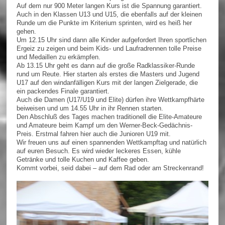
Auf dem nur 900 Meter langen Kurs ist die Spannung garantiert.
Auch in den Klassen U13 und U15, die ebenfalls auf der kleinen
Runde um die Punkte im Kriterium sprinten, wird es heiß her
gehen.
Um 12.15 Uhr sind dann alle Kinder aufgefordert Ihren sportlichen
Ergeiz zu zeigen und beim Kids- und Laufradrennen tolle Preise
und Medaillen zu erkämpfen.
Ab 13.15 Uhr geht es dann auf die große Radklassiker-Runde
rund um Reute. Hier starten als erstes die Masters und Jugend
U17 auf den windanfälligen Kurs mit der langen Zielgerade, die
ein packendes Finale garantiert.
Auch die Damen (U17/U19 und Elite) dürfen ihre Wettkampfhärte
beiweisen und um 14.55 Uhr in ihr Rennen starten.
Den Abschluß des Tages machen traditionell die Elite-Amateure
und Amateure beim Kampf um den Werner-Beck-Gedächnis-
Preis. Erstmal fahren hier auch die Junioren U19 mit.
Wir freuen uns auf einen spannenden Wettkampftag und natürlich
auf euren Besuch. Es wird wieder leckeres Essen, kühle
Getränke und tolle Kuchen und Kaffee geben.
Kommt vorbei, seid dabei – auf dem Rad oder am Streckenrand!